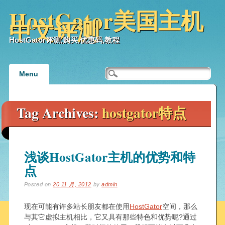
HostGator美国主机
中文评测
HostGator评测,购买,优惠码,教程
Main menu
Skip
Menu
to
content
Tag Archives:
hostgator特点
浅谈HostGator主机的优势和特
点
Posted on
20 11 月, 2012
by
admin
现在可能有许多站长朋友都在使用
HostGator
空间，那么
与其它虚拟主机相比，它又具有那些特色和优势呢?通过