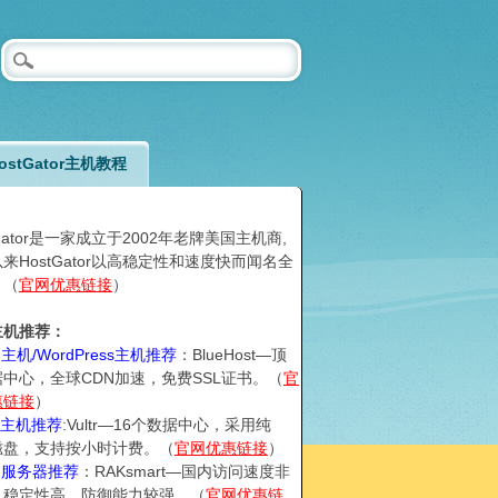
ostGator主机教程
tGator是一家成立于2002年老牌美国主机商,
来HostGator以高稳定性和速度快而闻名全
。（
官网优惠链接
）
主机推荐：
国主机/WordPress主机推荐
：BlueHost—顶
中心，全球CDN加速，免费SSL证书。（
官
惠链接
）
PS主机推荐
:Vultr—16个数据中心，采用纯
D磁盘，支持按小时计费。（
官网优惠链接
）
国服务器推荐
：RAKsmart—国内访问速度非
，稳定性高，防御能力较强。（
官网优惠链