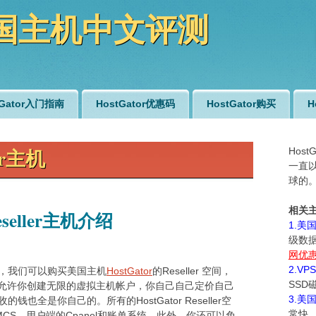
r美国主机中文评测
tGator入门指南
HostGator优惠码
HostGator购买
H
ler主机
Hos
一直以
球的
相关
seller主机介绍
1.美
级数据
网优
2.V
，我们可以购买美国主机
HostGator
的Reseller 空间，
SS
的所有类型都允许你创建无限的虚拟主机帐户，你自己自己定价自己
3.美
全是你自己的。所有的HostGator Reseller空
常快
CS，用户端的Cpanel和账单系统。此外，你还可以免