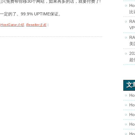
，他们只免费帮你移30个网站，如果再多的话，就要付费了!
Ho
比
的了。99.9% UPTIME保证。
R
,
HostGator介绍
,
Reseller主机
|
V
R
美
2
超
文
Ho
Ho
Ho
Ho
Ho