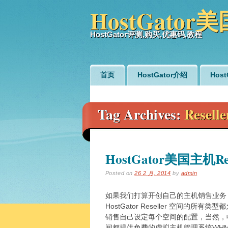
HostGato
HostGator评测,购买,优惠码,教程
Main menu
Skip
首页
HostGator介绍
Hos
to
content
Tag Archives:
Resel
HostGator美国主机Re
Posted on
26 2 月, 2014
by
admin
如果我们打算开创自己的主机销售业务
HostGator Reseller 空间
销售自己设定每个空间的配置，当然，收的钱也
间都提供免费的虚拟主机管理系统WHM