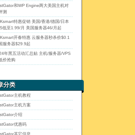
stGator和WP Engine两大美国主机对
评测
AKsmart特惠促销 美国/香港/德国/日本
PS低至1.99/月 美国服务器46/月起
AKsmart开春特惠 云服务器秒杀价$0.1
国服务器$29.9起
024年黑五活动汇总贴 主机/服务器/VPS
低价抢购
章分类
stGator主机教程
stGator主机方案
stGator介绍
stGator优惠码
stGator其它信息