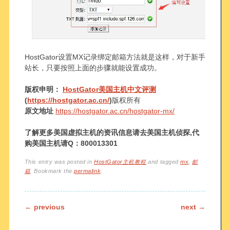
HostGator设置MX记录绑定邮箱方法就是这样，对于新手
站长，只要按照上面的步骤就能设置成功。
版权申明：
HostGator美国主机中文评测
(
https://hostgator.ac.cn/
)
版权所有
原文地址
https://hostgator.ac.cn/hostgator-mx/
了解更多美国虚拟主机的资讯信息请去美国主机侦探,代
购美国主机请Q：800013301
This entry was posted in
HostGator主机教程
and tagged
mx
,
邮
箱
. Bookmark the
permalink
.
Post navigation
←
previous
next
→