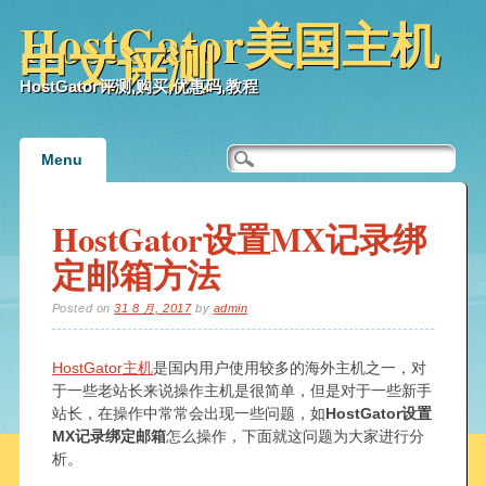
HostGator美国主机
中文评测
HostGator评测,购买,优惠码,教程
Main menu
Skip
Menu
to
content
HostGator设置MX记录绑
定邮箱方法
Posted on
31 8 月, 2017
by
admin
HostGator主机
是国内用户使用较多的海外主机之一，对
于一些老站长来说操作主机是很简单，但是对于一些新手
站长，在操作中常常会出现一些问题，如
HostGator设置
MX记录绑定邮箱
怎么操作，下面就这问题为大家进行分
析。